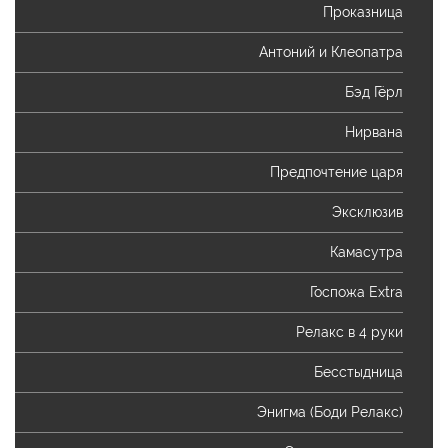
Проказница
Антоний и Клеопатра
Бэд Гёрл
Нирвана
Предпочтение царя
Эксклюзив
Камасутра
Госпожа Extra
Релакс в 4 руки
Бесстыдница
Энигма (Боди Релакс)