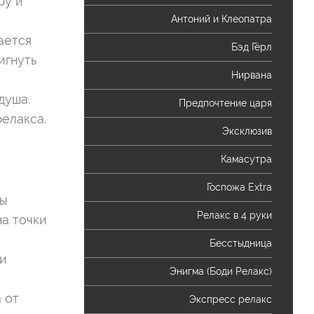
ру и
Антоний и Клеопатра
ается
Бэд Гёрл
игнуть
Нирвана
душа.
Предпочтение царя
релакса.
Эксклюзив
Камасутра
Госпожа Extra
мы
Релакс в 4 руки
а точки
Бесстыдница
и
Энигма (Боди Релакс)
 от
Экспресс релакс