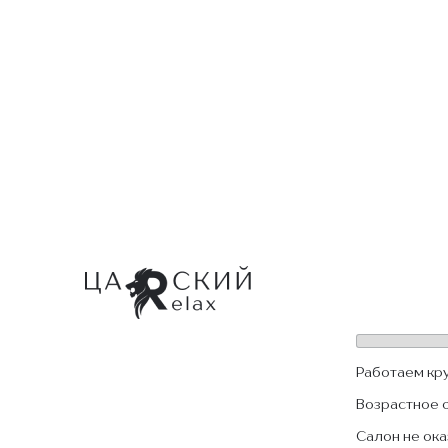
Работаем кр
Возрастное 
Салон не ока