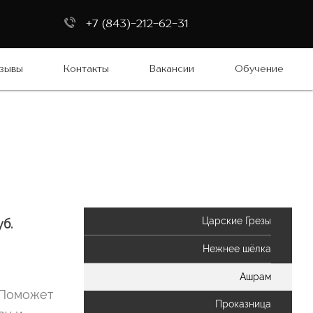
+7 (843)-212-62-31
зывы
Контакты
Вакансии
Обучение
Царские Грезы
б.
Нежнее шёлка
Ашрам
. Поможет
Проказница