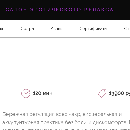
САЛОН ЭРОТИЧЕСКОГО РЕЛАКСА
ны
Экстра
Акции
Сертификаты
От
120 мин.
13900 ру
Бережная регуляция всех чакр, висцеральная и
аккупунтурная практика без боли и дискомфорта