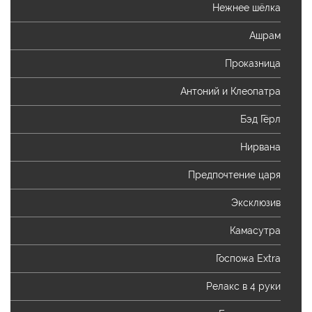
Нежнее шёлка
Ашрам
Проказница
Антоний и Клеопатра
Бэд Гёрл
Нирвана
Предпочтение царя
Эксклюзив
Камасутра
Госпожа Extra
Релакс в 4 руки