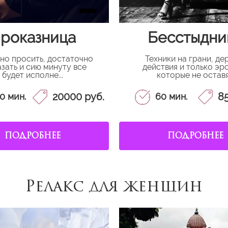
роказница
Бесстыдни
но просить, достаточно
Техники на грани, де
зать и сию минуту все
действия и только эр
будет исполне...
которые не оставя.
20000 руб.
85
0 мин.
60 мин.
ПОДРОБНЕЕ
ПОДРОБНЕЕ
Релакс для женщин