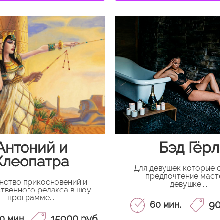
Антоний и
Бэд Гёрл
Клеопатра
Для девушек которые 
предпочтение маст
нство прикосновений и
девушке....
твенного релакса в шоу
программе....
90
60 мин.
15900 руб.
0 мин.