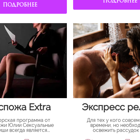
ПОДРОБНЕЕ
ПОДРОБНЕЕ
спожа Extra
Экспресс ре
орская программа от
Для тех у кого совсе
ожи Юлии Сексуальные
времени, но необхо
ши всегда является...
освежить рассудок и