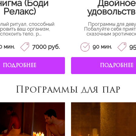
игма (Боди
Двойное
Релакс)
удовольст
елый ритуал, способный
Программы для дев
ровить ваш организм,
Побалуйте себя прия
спокоить тело, р...
сказочным эротически
7000 руб.
95
0 мин.
90 мин.
ПОДРОБНЕЕ
ПОДРОБНЕЕ
Программы для пар