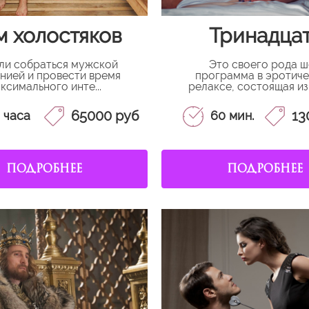
 холостяков
Тринадца
ли собраться мужской
Это своего рода 
нией и провести время
программа в эротич
ксимального инте...
релаксе, состоящая из 
65000 руб
13
 часа
60 мин.
ПОДРОБНЕЕ
ПОДРОБНЕЕ