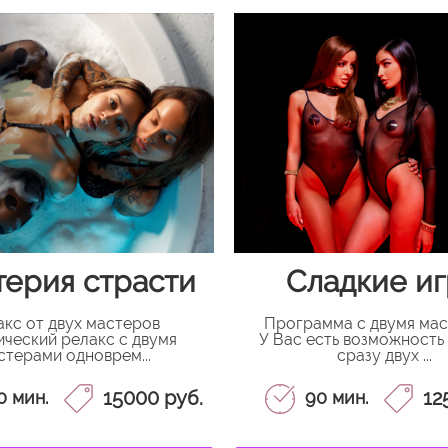
ерия страсти
Сладкие и
акс от двух мастеров
Программа с двумя ма
ический релакс с двумя
У Вас есть возможность
стерами одноврем...
сразу двух ...
15000 руб.
12
0 мин.
90 мин.