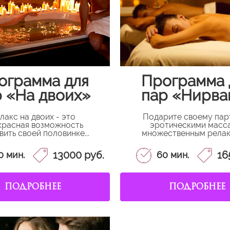
ограмма для
Программа 
 «На двоих»
пар «Нирва
лакс на двоих - это
Подарите своему пар
красная возможность
эротическими мacc
вить своей половинке...
множественным релакс
13000 руб.
16
0 мин.
60 мин.
ПОДРОБНЕЕ
ПОДРОБНЕЕ