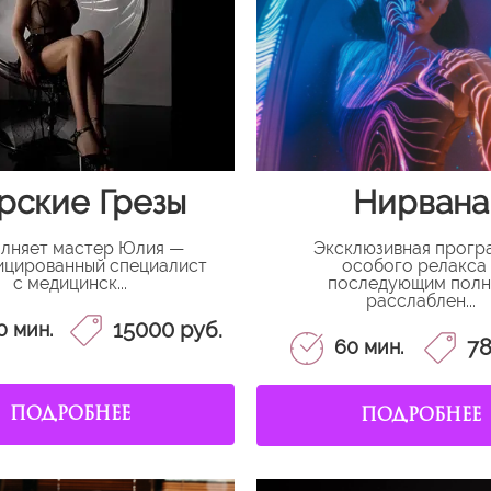
рские Грезы
Нирвана
лняет мастер Юлия —
Эксклюзивная прогр
ицированный специалист
особого релакса 
с медицинск...
последующим пол
расслаблен...
15000 руб.
0 мин.
78
60 мин.
ПОДРОБНЕЕ
ПОДРОБНЕЕ