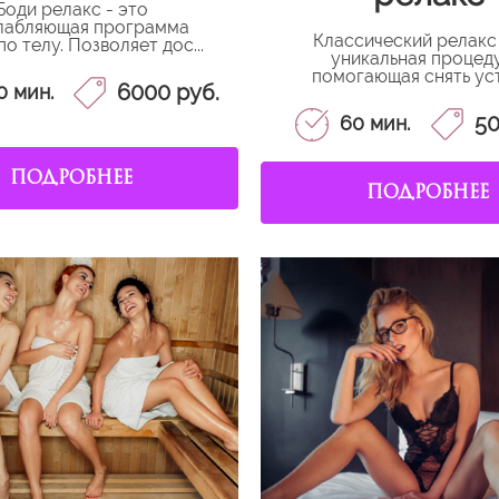
Боди релакс - это
лабляющая программа
Классический релакс 
о телу. Позволяет дос...
уникальная процед
помогающая снять уст
6000 руб.
0 мин.
50
60 мин.
ПОДРОБНЕЕ
ПОДРОБНЕЕ