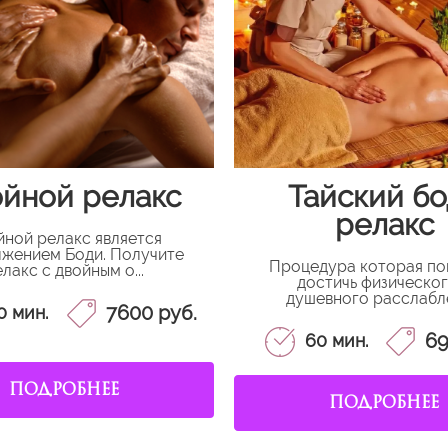
йной релакс
Тайский б
релакс
йной релакс является
жением Боди. Получите
Процедура которая по
лакс с двойным о...
достичь физическог
душевного расслабле
7600 руб.
0 мин.
69
60 мин.
ПОДРОБНЕЕ
ПОДРОБНЕЕ