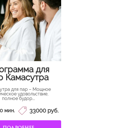
ограмма для
р Камасутра
утра для пар – Мощное
ическое удовольствие,
полное будор...
33000 руб.
0 мин.