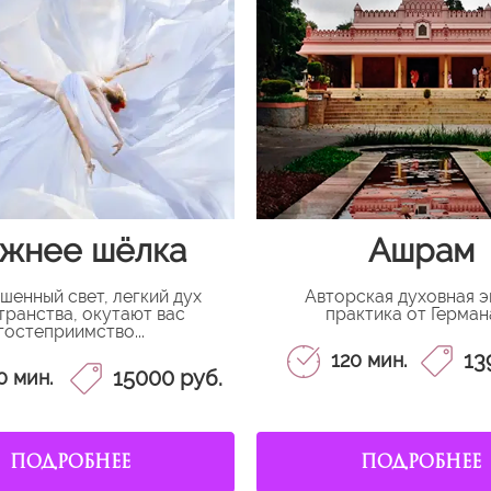
жнее шёлка
Ашрам
шенный свет, легкий дух
Авторская духовная э
транства, окутают вас
практика от Германа.
гостеприимство...
13
120 мин.
15000 руб.
0 мин.
ПОДРОБНЕЕ
ПОДРОБНЕЕ