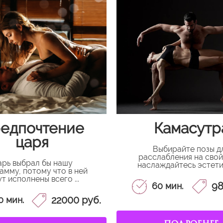
едпочтение
Камасутр
царя
Выбирайте позы д
расслабления на свой
рь выбрал бы нашу
наслаждайтесь эстетич
амму, потому что в ней
т исполнены всего ...
98
60 мин.
22000 руб.
0 мин.