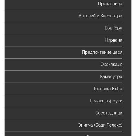
Проказница
Антоний и Клеопатра
Бэд Гёрл
Нирвана
Предпочтение царя
Эксклюзив
Камасутра
Госпожа Extra
Релакс в 4 руки
Бесстыдница
Энигма (Боди Релакс)