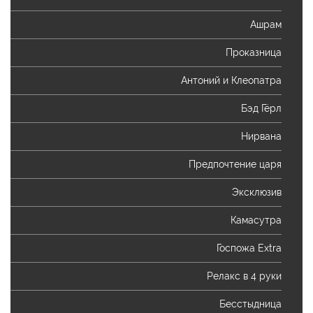
Ашрам
Проказница
Антоний и Клеопатра
Бэд Гёрл
Нирвана
Предпочтение царя
Эксклюзив
Камасутра
Госпожа Extra
Релакс в 4 руки
Бесстыдница