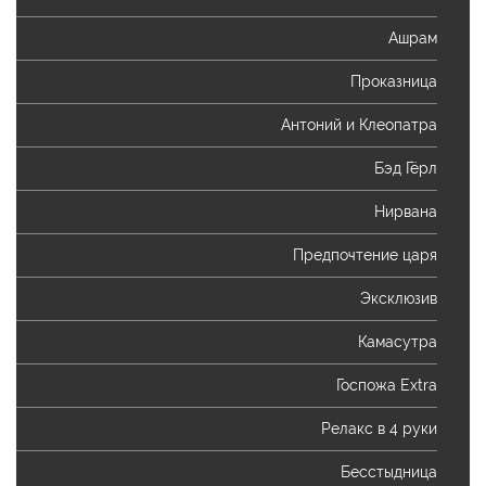
Ашрам
Проказница
Антоний и Клеопатра
Бэд Гёрл
Нирвана
Предпочтение царя
Эксклюзив
Камасутра
Госпожа Extra
Релакс в 4 руки
Бесстыдница