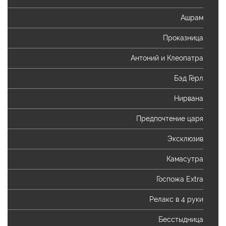
Ашрам
Проказница
Антоний и Клеопатра
Бэд Гёрл
Нирвана
Предпочтение царя
Эксклюзив
Камасутра
Госпожа Extra
Релакс в 4 руки
Бесстыдница