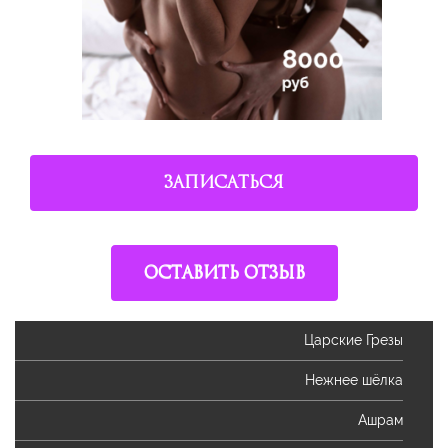
ЗАПИСАТЬСЯ
ОСТАВИТЬ ОТЗЫВ
Царские Грезы
Нежнее шёлка
Ашрам