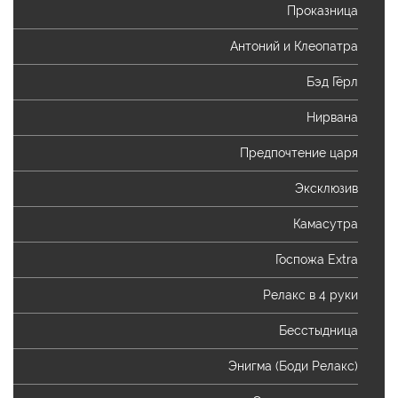
Проказница
Антоний и Клеопатра
Бэд Гёрл
Нирвана
Предпочтение царя
Эксклюзив
Камасутра
Госпожа Extra
Релакс в 4 руки
Бесстыдница
Энигма (Боди Релакс)