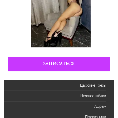
ЗАПИСАТЬСЯ
Царские Грезы
Нежнее шёлка
Ашрам
Проказница