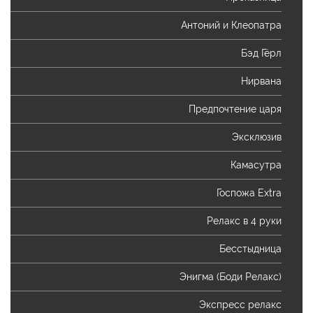
Антоний и Клеопатра
Бэд Гёрл
Нирвана
Предпочтение царя
Эксклюзив
Камасутра
Госпожа Extra
Релакс в 4 руки
Бесстыдница
Энигма (Боди Релакс)
Экспресс релакс