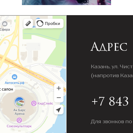
Адрес
Казань, ул. Чис
(напротив Каз
+7 843 
Для звонков по