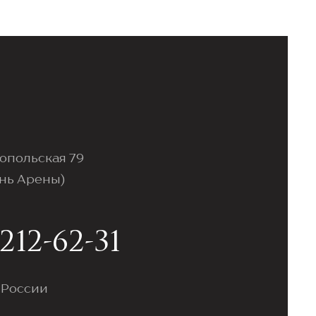
топольская 79
ань Арены)
212-62-31
 России