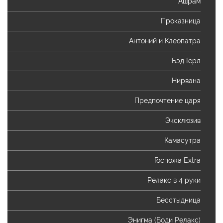
Ашрам
Проказница
Антоний и Клеопатра
Бэд Гёрл
Нирвана
Предпочтение царя
Эксклюзив
Камасутра
Госпожа Extra
Релакс в 4 руки
Бесстыдница
Энигма (Боди Релакс)